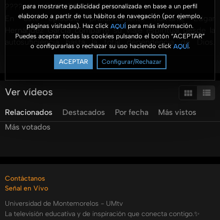
????️ UN MOMENTO DE PAZ | UMtv
para mostrarte publicidad personalizada en base a un perfil
elaborado a partir de tus hábitos de navegación (por ejemplo,
En este episodio profundamente humano, Edgar
páginas visitadas). Haz click
para más información.
AQUÍ
Hernández García comparte su viaje espiritual desde la
Puedes aceptar todas las cookies pulsando el botón “ACEPTAR”
autosuficiencia hasta la total dependencia de Dios.
o configurarlas o rechazar su uso haciendo click
.
AQUÍ
Originario de Chiapas, México, Edgar relata cómo, a pesar
ACEPTAR
Configurar/Rechazar
Ver más
de crecer en un hogar cristiano, llegó un momento en que
confió más en sus propias fuerzas que en la guía divina… y
cómo esa actitud lo llevó al vacío.
Ver vídeos
Relacionados
Destacados
Por fecha
Más vistos
¿Te has sentido alguna vez autosuficiente? ¿Has pensado
que puedes con todo sin necesidad de Dios? Este
Más votados
testimonio te hará reflexionar sobre la importancia de
mantener una conexión constante con Él, especialmente
cuando todo parece ir bien. Aprenderás cómo un simple
momento de oración en la cama puede cambiar el rumbo
Contáctanos
de tu vida.
Señal en Vivo
Universidad de Montemorelos - UMtv
???? En este episodio descubrirás:
La televisión educativa y de inspiración que conecta contigo.✨