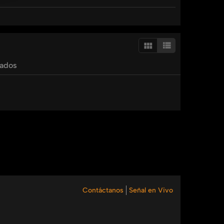
 comunión, fortaleza y confianza en el Dios de lo
do las lágrimas nublan el camino.
tados
 que eleva el alma hasta el trono de la gracia.
ración y toda nuestra comunidad estarán orando
Contáctanos
Señal en Vivo
os!