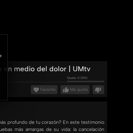
e
a en medio del dolor | UMtv
Gusta:
0
(
0
%)
Favorito
Me gusta
más profundo de tu corazón? En este testimonio
ruebas más amargas de su vida: la cancelación