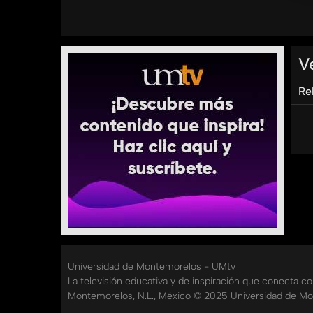
poderoso testimonio de fe. Desde una oración de
cómo Dios responde cuando oramos con fe.
???? Temas que abordamos:
V
Re
El poder de la oración en momentos de crisis
Cómo hacer un pacto con Dios
Milagros modernos: cuando Dios habla en sueñ
Testimonio desde Cuba: una iglesia en construcci
La importancia de la intercesión entre creyentes
???? ¿Tienes un pedido de oración? Escríbenos
Universidad de Montemorelos - UMtv
por ti.
La televisión educativa y de inspiración que conecta c
Montemorelos, N.L., México © 2025 Universidad de Mo
???? Suscríbete a nuestro canal para más histor