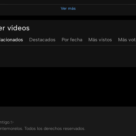
sesperada por la vida de su hijo hasta una intervención divin
Ver más
er vídeos
lacionados
Destacados
Por fecha
Más vistos
Más vo
os
ón y la provisión divina
 a los medios que aparecen en pantalla. Las Guerreras de O
ontigo.✨
ntemorelos. Todos los derechos reservados.
ias que inspiran fe, esperanza y comunión con Dios.