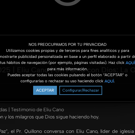
NOS PREOCUPAMOS POR TU PRIVACIDAD
Utilizamos cookies propias y de terceros para fines analíticos y para
mostrarte publicidad personalizada en base a un perfil elaborado a partir d
tus hábitos de navegación (por ejemplo, páginas visitadas). Haz click
AQUÍ
5 | Eliu Cano | Un Pacto con Dios: La O
para más información.
Puedes aceptar todas las cookies pulsando el botón “ACEPTAR” o
configurarlas o rechazar su uso haciendo click
.
AQUÍ
ACEPTAR
Configurar/Rechazar
das | Testimonio de Eliu Cano
ión y los milagros que Dios sigue haciendo hoy.
, el Pr. Quillono conversa con Eliu Cano, líder de iglesia