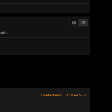
a en apoyo a un pastor en Cuba, Eliu nos muestra
tados
ración y toda nuestra comunidad estarán orando
Contáctanos
Señal en Vivo