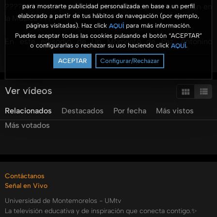
???????? Un Momento de Paz | El Poder de la Oración en
para mostrarte publicidad personalizada en base a un perfil
elaborado a partir de tus hábitos de navegación (por ejemplo,
la Música ????✨
páginas visitadas). Haz click
para más información.
AQUÍ
Puedes aceptar todas las cookies pulsando el botón “ACEPTAR”
En este episodio de Un Momento de Paz, Antonino
o configurarlas o rechazar su uso haciendo click
.
AQUÍ
comparte su inspirador testimonio sobre cómo Dios ha
ACEPTAR
Configurar/Rechazar
Ver más
guiado su vida y ministerio musical. Desde su amor por la
música hasta su llamado a servir a través de la
composición, este relato nos muestra cómo la oración
Ver vídeos
transforma nuestros caminos.
Relacionados
Destacados
Por fecha
Más vistos
???? ¿Qué descubrirás en este video?
Más votados
✅ Cómo la oración nos da seguridad en cada paso de
nuestra vida.
✅ La historia de Antonino y su viaje en la música y el
ministerio.
Contáctanos
✅ Cómo Dios responde cuando lo buscamos con
Señal en Vivo
sinceridad.
Universidad de Montemorelos - UMtv
✅ El poder de los versículos bíblicos musicalizados para
La televisión educativa y de inspiración que conecta contigo.✨
memorizar la Palabra de Dios.