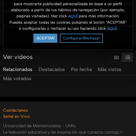
✨ Testimonio de Fe: Cómo Dios Transformó Mi Vida | Un
para mostrarte publicidad personalizada en base a un perfil
elaborado a partir de tus hábitos de navegación (por ejemplo,
Momento de Paz
páginas visitadas). Haz click
para más información.
AQUÍ
Puedes aceptar todas las cookies pulsando el botón “ACEPTAR”
En la vida enfrentamos pruebas que nos desafían, pero en
o configurarlas o rechazar su uso haciendo click
.
AQUÍ
medio del dolor, Dios siempre tiene un propósito. En este
ACEPTAR
Configurar/Rechazar
Ver más
emotivo episodio de Un Momento de Paz, Saily Guardado
comparte su impactante testimonio sobre la pérdida, la fe
y la forma en que Dios transformó su vida a través de la
Ver vídeos
oración.
Relacionados
Destacados
Por fecha
Más vistos
???? En este video descubrirás:
Más votados
✅ Cómo la oración se convirtió en un verdadero diálogo
con Dios.
✅ El poder de la fe en los momentos más oscuros.
✅ Un testimonio de esperanza tras una gran pérdida.
Contáctanos
✅ Cómo Dios cumple sus promesas y nos guía a través de
Señal en Vivo
su amor.
Universidad de Montemorelos - UMtv
La televisión educativa y de inspiración que conecta contigo.✨
A través de la música, la escritura y su ministerio, Saily nos