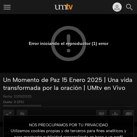
Error iniciando el reproductor (1) error
Un Momento de Paz 15 Enero 2025 | Una vida
transformada por la oración | UMtv en Vivo
Fecha:
23/10/2025
Gusta:
0
(
0
%)
NOS PREOCUPAMOS POR TU PRIVACIDAD
Utilizamos cookies propias y de terceros para fines analíticos y
En esta charla inspiradora, Jafet Sánchez, originario de un
para mostrarte publicidad personalizada en base a un perfil