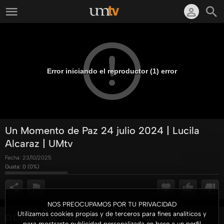
Error iniciando el reproductor (1) error
Un Momento de Paz 24 julio 2024 | Lucila
Alcaraz | UMtv
Fecha:
23/10/2025
Gusta:
0
(
0
%)
NOS PREOCUPAMOS POR TU PRIVACIDAD
Utilizamos cookies propias y de terceros para fines analíticos y
El Deseado de Todas las Gentes - Un Momento de Paz.
para mostrarte publicidad personalizada en base a un perfil