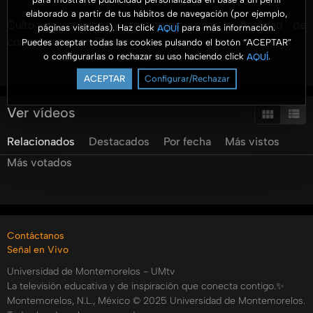
elaborado a partir de tus hábitos de navegación (por ejemplo,
Culto de oración y testimonio, con la finalidad de
páginas visitadas). Haz click
para más información.
AQUÍ
conectarnos con Dios.
Puedes aceptar todas las cookies pulsando el botón “ACEPTAR”
o configurarlas o rechazar su uso haciendo click
.
AQUÍ
Ver más
Un Momento de Paz
ACEPTAR
Configurar/Rechazar
Historias de Oración y reflexiones de la bondad de Dios,
con el Ptr. Esteban Quiyono y un invitado especial.
Ver vídeos
Únete y manda tus pedidos y agradecimientos.
Relacionados
Destacados
Por fecha
Más vistos
Recuerda que tienes una cita cada miércoles a las 7:00 pm
Más votados
para tener un Momento de Paz por el canal 82.7 Telecable
y 89 Wizz y en nuestras redes sociales.
???? Suscríbete, dale me gusta y comparte este link ????
Contáctanos
Señal en Vivo
Síguenos en nuestras redes sociales:
Universidad de Montemorelos - UMtv
Facebook: https://www.facebook.com/UMtv.mx
La televisión educativa y de inspiración que conecta contigo.✨
Instagram: https://www.instagram.com/umtv.mx/
Montemorelos, N.L., México © 2025 Universidad de Montemorelos.
Youtube: https://www.youtube.com/@UMtvmx