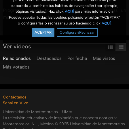
elaborado a partir de tus hábitos de navegación (por ejemplo,
Programa creado con la finalidad de que tengas un
páginas visitadas). Haz click
para más información.
AQUÍ
momento para la oración y te sientas en paz con Dios.
Puedes aceptar todas las cookies pulsando el botón “ACEPTAR”
o configurarlas o rechazar su uso haciendo click
.
AQUÍ
Ver más
El Ptr. Esteban Quiyono, junto a sus invitados, nos muestra
ACEPTAR
Configurar/Rechazar
cómo ellos han sido guiados por medio de la oración.
Ver vídeos
Hoy continuamos con los testimonios de Leidy Caraballo
Relacionados
Destacados
Por fecha
Más vistos
Galván, dominicana, ingeniero en química inicialmente,
desde que era pequeña, se entrego en las manos de Dios
Más votados
y de ahi en adelante su vida ha sido un milagro tras otro, en
sus estudios, en el manejo de idiomas, en la búsqueda de
su pareja, su vida está basada en la oración, no te pierdas
sus testimonios de poder.
Contáctanos
Señal en Vivo
Recuerda que tienes una cita cada miércoles a las 8:00 pm
Universidad de Montemorelos - UMtv
para tener un Momento de Paz por el canal 82.7 Destel y
La televisión educativa y de inspiración que conecta contigo.✨
89 Wizz y en nuestras redes sociales.
Montemorelos, N.L., México © 2025 Universidad de Montemorelos.