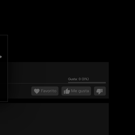
e
Gusta:
0
(
0
%)
Favorito
Me gusta