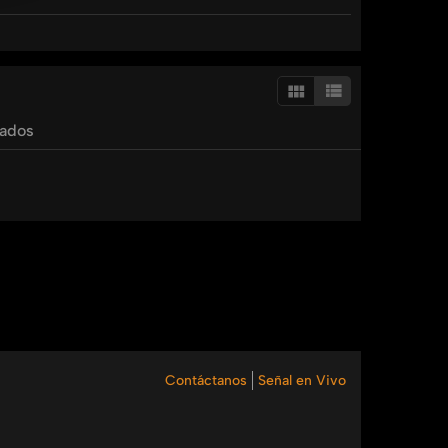
n.
ente, desde que era pequeña, se entrego en las
iomas, en la búsqueda de su pareja, su vida está
tados
stel y 89 Wizz y en nuestras redes sociales.
os
de
oración
leidy
caraballo
galvan
Contáctanos
Señal en Vivo