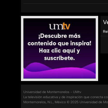
El Ptr. Esteban Quiyono, junto a sus invitados, n
Hoy continuamos con los testimonios de Leidy 
manos de Dios y de ahi en adelante su vida ha s
V
basada en la oración, no te pierdas sus testimon
Re
Recuerda que tienes una cita cada miércoles a 
Categorías:
Tags:
un
momento
de
paz
esteban
quiyono
umtv
Universidad de Montemorelos - UMtv
La televisión educativa y de inspiración que conecta c
Montemorelos, N.L., México © 2025 Universidad de Mo