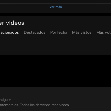
os muestra cómo ellos han sido guiados por medio de la oració
Ver más
Caraballo Galván, dominicana, ingeniero en química inicialm
ido un milagro tras otro, en sus estudios, en el manejo de id
er vídeos
ios de poder.
lacionados
Destacados
Por fecha
Más vistos
Más vo
las 8:00 pm para tener un Momento de Paz por el canal 82.7 De
comunion
con
dios
paz
oración
agradecimientos
pedid
ontigo.✨
ntemorelos. Todos los derechos reservados.