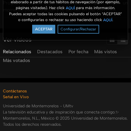
elaborado a partir de tus hábitos de navegación (por ejemplo,
Programa creado con la finalidad de que tengas un
páginas visitadas). Haz click
para más información.
AQUÍ
momento para la oración y te sientas en paz con Dios.
Puedes aceptar todas las cookies pulsando el botón “ACEPTAR”
o configurarlas o rechazar su uso haciendo click
.
AQUÍ
Ver más
El Ptr. Esteban Quiyono, junto a sus invitados, nos muestra
ACEPTAR
Configurar/Rechazar
cómo ellos han sido guiados por medio de la oración.
Ver vídeos
Hoy tenemos al Pastor Adán Higuera, él nos cuenta como
Relacionados
Destacados
Por fecha
Más vistos
ha pasado por varias situaciones en las que la oración le
ayudó a estar en calma, cuando su vida peligraba, otras
Más votados
como en una noche fría en el camino su auto ya no quiso
avanzar más, no te pierdas este testimonio de oración.
Recuerda que tienes una cita cada miércoles a las 8:00 pm
Contáctanos
para tener un Momento de Paz por el canal 82.7 Destel y
Señal en Vivo
89 Wizz y en nuestras redes sociales.
Universidad de Montemorelos - UMtv
Categorías:
La televisión educativa y de inspiración que conecta contigo.✨
Montemorelos, N.L., México © 2025 Universidad de Montemorelos.
Tags:
Todos los derechos reservados.
un
momento
de
paz
esteban
quiyono
umtv