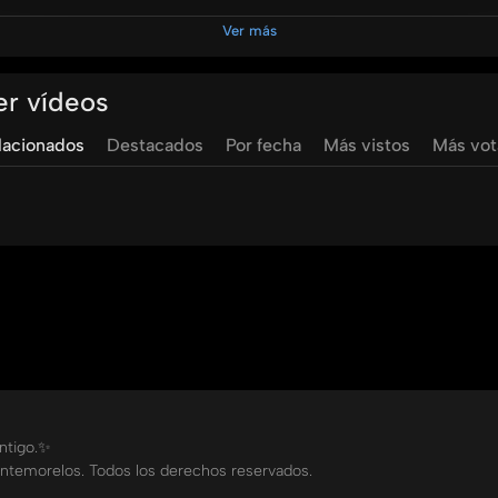
l violín y la integración de valores espirituales en el aprend
Ver más
 seguir explorando el fascinante mundo de la música de cuerda
er vídeos
lacionados
Destacados
Por fecha
Más vistos
Más vo
ontigo.✨
ntemorelos. Todos los derechos reservados.