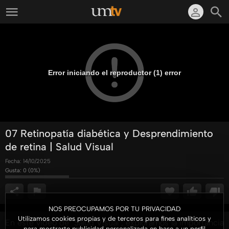
Error iniciando el reproductor (1) error
07 Retinopatía diabética y Desprendimiento
de retina | Salud Visual
Fecha:
14/10/2025
Gusta:
0
(
0
%)
NOS PREOCUPAMOS POR TU PRIVACIDAD
Utilizamos cookies propias y de terceros para fines analíticos y
En este video de "Salud Visual", exploramos la importancia
para mostrarte publicidad personalizada en base a un perfil