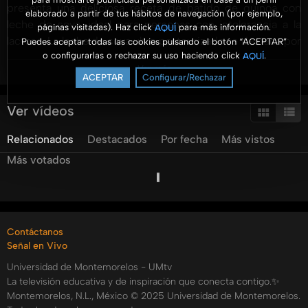
presenta una deliciosa receta de batido de quinoa con
elaborado a partir de tus hábitos de navegación (por ejemplo,
leche de soya, ideal para personas con intolerancia a la
páginas visitadas). Haz click
para más información.
AQUÍ
lactosa. La leche de soya ultra pasteurizada se destaca por
Puedes aceptar todas las cookies pulsando el botón “ACEPTAR”
o configurarlas o rechazar su uso haciendo click
.
AQUÍ
su valioso contenido nutricional, que incluye proteína
Ver más
aislada de soya y vitamina B12, perfecta para una dieta
ACEPTAR
Configurar/Rechazar
saludable. Este batido nutritivo también incorpora quinoa,
un cereal rico en proteínas, duraznos, arándanos y nueces
Ver vídeos
pecanas, convirtiéndolo en una opción rica en fibra y
Relacionados
Destacados
Por fecha
Más vistos
calcio. Además, se discuten beneficios como la capacidad
de la leche de soya para reducir el riesgo de
Más votados
enfermedades cardiovasculares. Los envases de Tetra Pak
también son destacados por su practicidad y posibilidad
de reciclaje. Acompaña a los anfitriones en la cocina y
descubre cómo preparar esta bebida saludable en pocos
Contáctanos
pasos.
Señal en Vivo
Categorías:
Universidad de Montemorelos - UMtv
Niños y Jóvenes
La televisión educativa y de inspiración que conecta contigo.✨
Montemorelos, N.L., México © 2025 Universidad de Montemorelos.
Piedra Papel o Cuchara