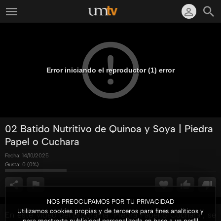
Error iniciando el reproductor (1) error
02 Batido Nutritivo de Quinoa y Soya | Piedra
Papel o Cuchara
Fecha:
14/10/2025
Gusta:
0
(
0
%)
NOS PREOCUPAMOS POR TU PRIVACIDAD
Utilizamos cookies propias y de terceros para fines analíticos y
En este video del programa "Piedra Papel o Cuchara", se
para mostrarte publicidad personalizada en base a un perfil