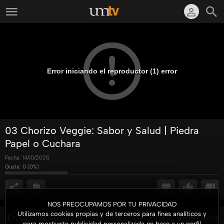
Error iniciando el reproductor (1) error
03 Chorizo Veggie: Sabor y Salud | Piedra
Papel o Cuchara
Fecha:
14/10/2025
Gusta:
0
(
0
%)
NOS PREOCUPAMOS POR TU PRIVACIDAD
Utilizamos cookies propias y de terceros para fines analíticos y
"En este episodio de 'Piedra Papel o Cuchara', exploramos
para mostrarte publicidad personalizada en base a un perfil