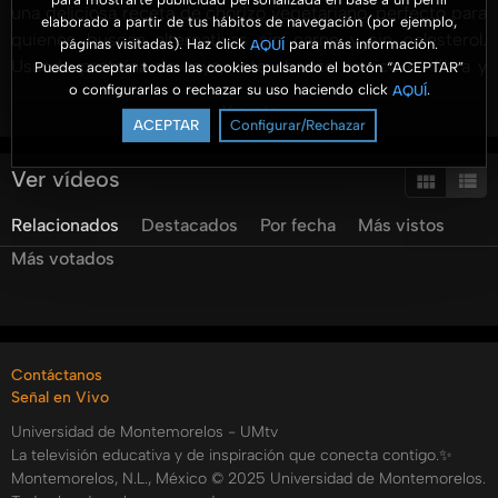
una deliciosa receta de chorizo vegetariano, perfecto para
elaborado a partir de tus hábitos de navegación (por ejemplo,
quienes buscan alternativas sin carne y sin colesterol.
páginas visitadas). Haz click
para más información.
AQUÍ
Usando proteína de soya, este chorizo es rico en fibra y
Puedes aceptar todas las cookies pulsando el botón “ACEPTAR”
o configurarlas o rechazar su uso haciendo click
.
AQUÍ
vitamina B12, beneficioso para la salud mental.
Ver más
Acompañado por el joven cocinero Aldrich, preparamos un
ACEPTAR
Configurar/Rechazar
platillo innovador con frijoles, pan, queso vegetariano y un
toque especial de pico de gallo con mango. Descubre
Ver vídeos
cómo combinar estos nutrientes para crear una comida
Relacionados
Destacados
Por fecha
Más vistos
saludable y sabrosa. Además, aprende sobre el valor
nutricional de las legumbres y cómo pueden mejorar tu
Más votados
dieta. Únete a nosotros para hacer de la cocina una
experiencia divertida y colorida. No te pierdas este
episodio lleno de consejos culinarios y sabor único con
chorizo de soya."
Contáctanos
Categorías:
Señal en Vivo
Niños y Jóvenes
Universidad de Montemorelos - UMtv
La televisión educativa y de inspiración que conecta contigo.✨
Piedra Papel o Cuchara
Montemorelos, N.L., México © 2025 Universidad de Montemorelos.