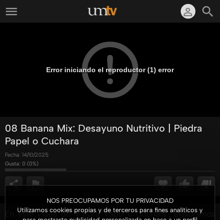
Error iniciando el reproductor (1) error
08 Banana Mix: Desayuno Nutritivo | Piedra
Papel o Cuchara
Fecha:
14/10/2025
Gusta:
0
(
0
%)
NOS PREOCUPAMOS POR TU PRIVACIDAD
Utilizamos cookies propias y de terceros para fines analíticos y
En este video de "Piedra, Papel o Cuchara", exploramos
para mostrarte publicidad personalizada en base a un perfil