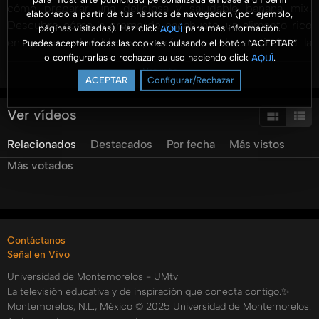
cómo preparar una deliciosa y saludable banana mix.
elaborado a partir de tus hábitos de navegación (por ejemplo,
Descubre cómo la crema de cacahuate, un alimento rico
páginas visitadas). Haz click
para más información.
AQUÍ
en grasas saludables y proteínas, puede sustituir a la
Puedes aceptar todas las cookies pulsando el botón “ACEPTAR”
o configurarlas o rechazar su uso haciendo click
.
AQUÍ
mantequilla convencional al no contener colesterol, y cómo
Ver más
su contenido de fósforo ayuda a mantener huesos y
ACEPTAR
Configurar/Rechazar
dientes sanos. Aprendemos a elaborar una receta fácil y
nutritiva que combina plátano, fresas, nueces pecanas,
Ver vídeos
coco rallado y crema de cacahuate, proporcionando una
Relacionados
Destacados
Por fecha
Más vistos
fuente rica en potasio y vitamina C. El video también
ofrece consejos sobre cómo obtener el máximo beneficio
Más votados
del plátano y variadas formas de disfrutar esta receta
nutritiva y creativa que puede preparar en casa junto con
los niños. Esta aventura culinaria convierte el desayuno en
un evento inolvidable de manera simple y divertida.
Contáctanos
Categorías:
Señal en Vivo
Niños y Jóvenes
Universidad de Montemorelos - UMtv
La televisión educativa y de inspiración que conecta contigo.✨
Piedra Papel o Cuchara
Montemorelos, N.L., México © 2025 Universidad de Montemorelos.