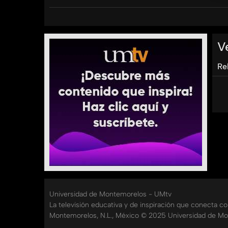
esenciales. Además, conoce la importancia del pr
desayuno sencillo, rápido y saludable que puede
Categorías:
V
Niños y Jóvenes
Piedra Papel o Cuchara
Re
Universidad de Montemorelos - UMtv
La televisión educativa y de inspiración que conecta c
Montemorelos, N.L., México © 2025 Universidad de Mo