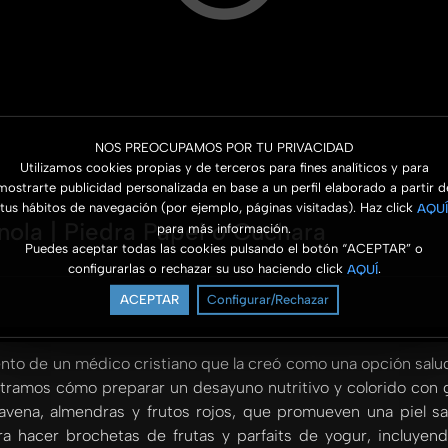
NOS PREOCUPAMOS POR TU PRIVACIDAD
Utilizamos cookies propias y de terceros para fines analíticos y para
mostrarte publicidad personalizada en base a un perfil elaborado a partir d
tus hábitos de navegación (por ejemplo, páginas visitadas). Haz click
AQUÍ
ola | Piedra Papel o Cuchara
para más información.
Puedes aceptar todas las cookies pulsando el botón “ACEPTAR” o
configurarlas o rechazar su uso haciendo click
.
AQUÍ
ACEPTAR
Configurar/Rechazar
vento de un médico cristiano que la creó como una opción salud
stramos cómo preparar un desayuno nutritivo y colorido con g
 avena, almendras y frutos rojos, que promueven una piel 
ra hacer brochetas de frutas y parfaits de yogur, incluye