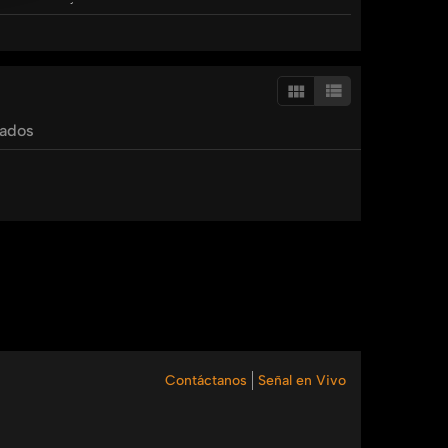
 colores. Únete a nuestra cocina y disfruta de un
tados
Contáctanos
Señal en Vivo