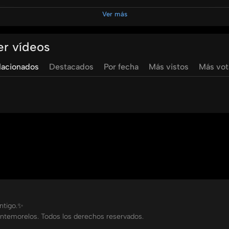
ograma '5 al día' para consumir frutas y verduras de distintos
Ver más
s preparar fácilmente en casa.
er vídeos
lacionados
Destacados
Por fecha
Más vistos
Más vo
ontigo.✨
ntemorelos. Todos los derechos reservados.