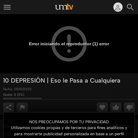
Error iniciando el reproductor (1) error
10 DEPRESIÓN | Eso le Pasa a Cualquiera
Fecha:
28/10/2025
Gusta:
0
(
0
%)
NOS PREOCUPAMOS POR TU PRIVACIDAD
En este video de "Eso le pasa a cualquiera", se aborda la
Utilizamos cookies propias y de terceros para fines analíticos y
complejidad de las crisis emocionales, como la depresión y
para mostrarte publicidad personalizada en base a un perfil