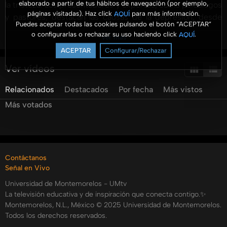
elaborado a partir de tus hábitos de navegación (por ejemplo,
la tristeza. Los presentadores y expertos, como psicólogos
páginas visitadas). Haz click
para más información.
AQUÍ
y pastores, destacan las causas de la depresión, desde
Puedes aceptar todas las cookies pulsando el botón “ACEPTAR”
factores genéticos hasta sociales, y su impacto profundo y
o configurarlas o rechazar su uso haciendo click
.
AQUÍ
Ver más
duradero. Se enfatiza la importancia de identificar
ACEPTAR
Configurar/Rechazar
síntomas como la desesperanza y buscar ayuda
profesional y espiritual. A través de testimonios personales
Ver vídeos
y citas bíblicas, se ofrece una perspectiva de cómo la fe y
Relacionados
Destacados
Por fecha
Más vistos
el apoyo familiar pueden ser pilares fundamentales para
superar momentos difíciles. Además, se hace un llamado a
Más votados
la importancia de la comunidad y del diálogo en la gestión
de estas crisis, recordando que Dios siempre está
presente para brindar apoyo y guía. Este video es un
recurso valioso para quienes buscan comprensión y
Contáctanos
esperanza frente a la depresión.
Señal en Vivo
Categorías:
Universidad de Montemorelos - UMtv
La televisión educativa y de inspiración que conecta contigo.✨
Tags:
Montemorelos, N.L., México © 2025 Universidad de Montemorelos.
umtv
eso
le
pasa
a
cualquiera
depresion
Todos los derechos reservados.