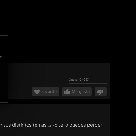
e
Gusta:
0
(
0
%)
Favorito
Me gusta
 sus distintos temas...¡No te lo puedes perder!