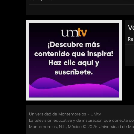
Tags:
umtv
universidad
de
montemorelos
V
Re
Universidad de Montemorelos - UMtv
La televisión educativa y de inspiración que conecta c
Montemorelos, N.L., México © 2025 Universidad de Mo