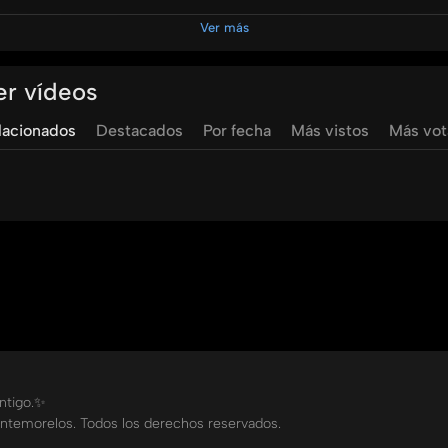
Ver más
er vídeos
lacionados
Destacados
Por fecha
Más vistos
Más vo
ontigo.✨
ntemorelos. Todos los derechos reservados.