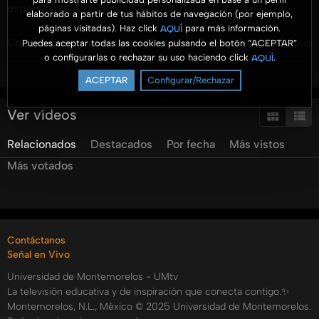
espacio con los niños.
elaborado a partir de tus hábitos de navegación (por ejemplo,
páginas visitadas). Haz click
para más información.
AQUÍ
Cada jueves tienes una cita con Rocío Miranda y sus
Puedes aceptar todas las cookies pulsando el botón “ACEPTAR”
o configurarlas o rechazar su uso haciendo click
.
AQUÍ
invitados especiales que harán que salgas de tu rutina con
Ver más
sus distintos temas...¡No te lo puedes perder!
ACEPTAR
Configurar/Rechazar
Categorías:
Ver vídeos
Tags:
umtv
universidad
de
montemorelos
comunikids
rocio
Relacionados
Destacados
Por fecha
Más vistos
miranda
rocío
miranda
navidad
para
todos
Más votados
manualidad
Contáctanos
Señal en Vivo
Universidad de Montemorelos - UMtv
La televisión educativa y de inspiración que conecta contigo.✨
Montemorelos, N.L., México © 2025 Universidad de Montemorelos.