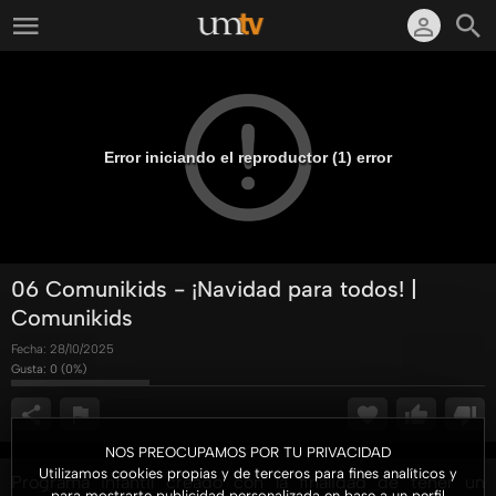
Error iniciando el reproductor (1) error
06 Comunikids - ¡Navidad para todos! |
Comunikids
Fecha:
28/10/2025
Gusta:
0
(
0
%)
NOS PREOCUPAMOS POR TU PRIVACIDAD
Utilizamos cookies propias y de terceros para fines analíticos y
Programa infantil creado con la finalidad de tener un
para mostrarte publicidad personalizada en base a un perfil