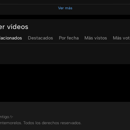
Ver más
ids
rocio
miranda
rocío
miranda
navidad
para
todos
ma
er vídeos
lacionados
Destacados
Por fecha
Más vistos
Más vo
ontigo.✨
ntemorelos. Todos los derechos reservados.