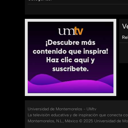
Tags:
umtv
universidad
de
montemorelos
comunik
V
Re
Universidad de Montemorelos - UMtv
La televisión educativa y de inspiración que conecta c
Montemorelos, N.L., México © 2025 Universidad de Mo