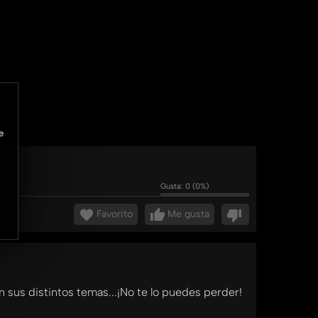
e
Gusta:
0
(
0
%)
Favorito
Me gusta
 sus distintos temas...¡No te lo puedes perder!