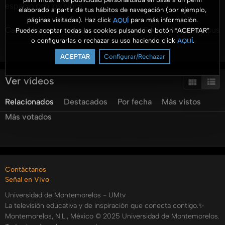
espacio con los niños.
elaborado a partir de tus hábitos de navegación (por ejemplo,
páginas visitadas). Haz click
para más información.
AQUÍ
Cada Miércoles tienes una cita con Rocío Miranda y sus
Puedes aceptar todas las cookies pulsando el botón “ACEPTAR”
o configurarlas o rechazar su uso haciendo click
.
AQUÍ
invitados especiales que harán que salgas de tu rutina con
Ver más
sus distintos temas...¡No te lo puedes perder!
ACEPTAR
Configurar/Rechazar
Categorías:
Ver vídeos
Tags:
umtv
universidad
de
montemorelos
comunikids
rocio
Relacionados
Destacados
Por fecha
Más vistos
miranda
rocío
miranda
navidad
para
todos
Más votados
manualidad
Contáctanos
Señal en Vivo
Universidad de Montemorelos - UMtv
La televisión educativa y de inspiración que conecta contigo.✨
Montemorelos, N.L., México © 2025 Universidad de Montemorelos.