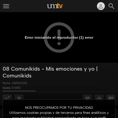
Error iniciando el reproductor (1) error
08 Comunikids - Mis emociones y yo |
Comunikids
Fecha:
28/10/2025
Gusta:
0
(
0
%)
NOS PREOCUPAMOS POR TU PRIVACIDAD
Utilizamos cookies propias y de terceros para fines analíticos y
Programa infantil creado con la finalidad de tener un
para mostrarte publicidad personalizada en base a un perfil