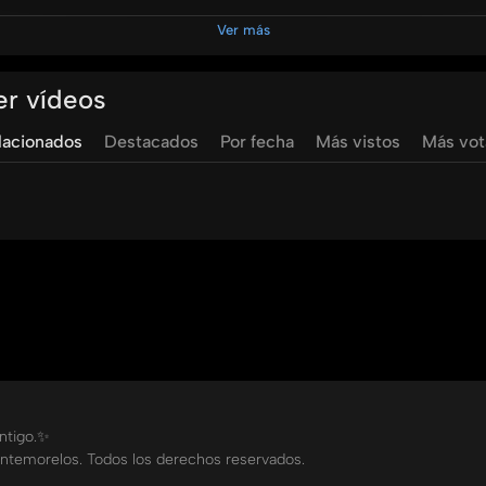
Ver más
ids
rocio
miranda
rocío
miranda
navidad
para
todos
ma
er vídeos
lacionados
Destacados
Por fecha
Más vistos
Más vo
ontigo.✨
ntemorelos. Todos los derechos reservados.