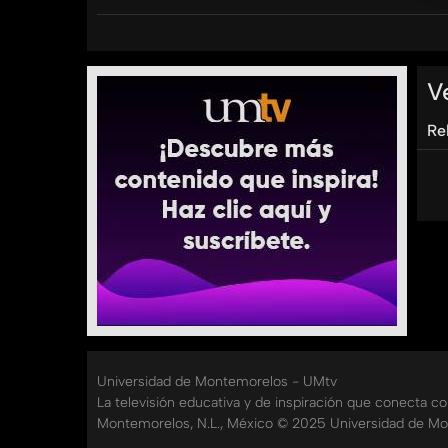
Categorías:
Tags:
umtv
universidad
de
montemorelos
comunik
V
Re
Universidad de Montemorelos - UMtv
La televisión educativa y de inspiración que conecta c
Montemorelos, N.L., México © 2025 Universidad de Mo