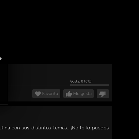
e
Gusta:
0
(
0
%)
Favorito
Me gusta
tina con sus distintos temas...¡No te lo puedes