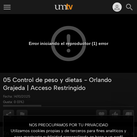
Error iniciando el reproductor (1) error
05 Control de peso y dietas - Orlando
Grajeda | Acceso Restringido
Fecha:
14/10/2025
Gusta:
0
(
0
%)
NOS PREOCUPAMOS POR TU PRIVACIDAD
Utilizamos cookies propias y de terceros para fines analíticos y
En este episodio de "Acceso Restringido", exploramos a
para mostrarte publicidad personalizada en base a un perfil