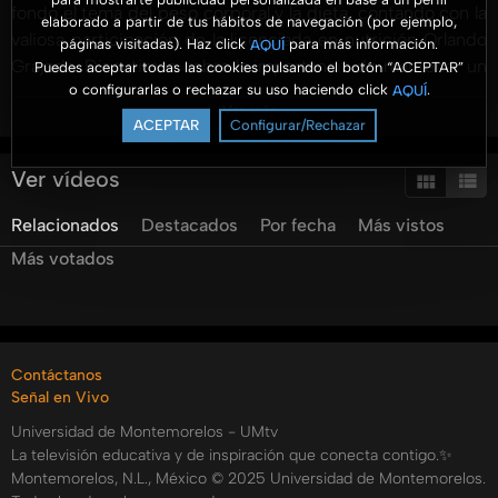
fondo el tema del peso corporal y la dieta, contando con la
elaborado a partir de tus hábitos de navegación (por ejemplo,
valiosa participación de la licenciada en nutrición Orlando
páginas visitadas). Haz click
para más información.
AQUÍ
Grajeda. Discutimos sobre la importancia de mantener un
Puedes aceptar todas las cookies pulsando el botón “ACEPTAR”
o configurarlas o rechazar su uso haciendo click
.
AQUÍ
peso adecuado para prevenir enfermedades
Ver más
cardiovasculares y crónico degenerativas. Orlando
ACEPTAR
Configurar/Rechazar
compartió una fórmula sencilla para calcular el peso ideal y
resaltó la relevancia de una dieta balanceada adaptada a las
Ver vídeos
necesidades individuales, enfatizando el papel crucial de
Relacionados
Destacados
Por fecha
Más vistos
un nutriólogo o dietista en la planificación alimenticia.
Además, se abordaron los peligros de obsesionarse con las
Más votados
dietas, como la anorexia y bulimia, y la importancia del
ejercicio como complemento de una alimentación
equilibrada. Para llevar una vida saludable, se aconsejó no
omitir comidas, consumir suficientemente agua y frutas, y
Contáctanos
mantener una rutina de ejercicios. Con estos consejos, te
Señal en Vivo
invitamos a tomar decisiones informadas sobre tu salud y
Universidad de Montemorelos - UMtv
bienestar.
La televisión educativa y de inspiración que conecta contigo.✨
Categorías:
Montemorelos, N.L., México © 2025 Universidad de Montemorelos.