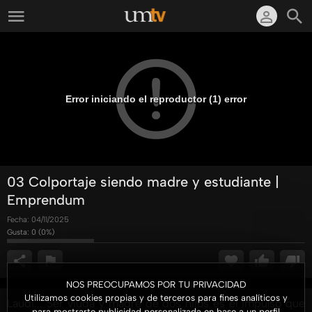
Error iniciando el reproductor (1) error
03 Colportaje siendo madre y estudiante |
Emprendum
Fecha:
04/11/2025
Gusta:
0
(
0
%)
NOS PREOCUPAMOS POR TU PRIVACIDAD
Utilizamos cookies propias y de terceros para fines analíticos y
Laudi... Ser viuda y madre de dos hijos es el impulso que
para mostrarte publicidad personalizada en base a un perfil