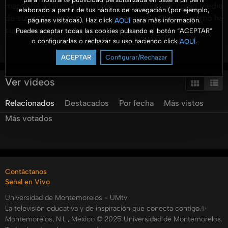
mantiene a Laudi involucrada en el colportaje, como medio
elaborado a partir de tus hábitos de navegación (por ejemplo,
de sustento para su familia y su carrera. Conoce cómo ha
páginas visitadas). Haz click
para más información.
AQUÍ
superado cada campaña de colportaje en este capítulo.
Puedes aceptar todas las cookies pulsando el botón “ACEPTAR”
o configurarlas o rechazar su uso haciendo click
.
AQUÍ
Categorías:
Ver más
ACEPTAR
Configurar/Rechazar
Tags:
umtv
emprendum
#emprendum
brenda
ceron
laudi
Ver vídeos
soto
ahora
si
quiero
leer
madre
colportora
Relacionados
Destacados
Por fecha
Más vistos
Más votados
Contáctanos
Señal en Vivo
Universidad de Montemorelos - UMtv
La televisión educativa y de inspiración que conecta contigo.✨
Montemorelos, N.L., México © 2025 Universidad de Montemorelos.