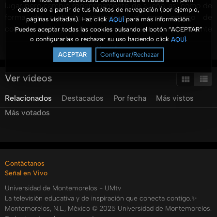
lugar pero cambió repentinamente de sueño, así como de
elaborado a partir de tus hábitos de navegación (por ejemplo,
forma de sustento, uniéndose al gran equipo de
páginas visitadas). Haz click
para más información.
AQUÍ
colportores. Hoy en día puede sostenerse completamente
Puedes aceptar todas las cookies pulsando el botón “ACEPTAR”
o configurarlas o rechazar su uso haciendo click
.
AQUÍ
gracias al colportaje.
Ver más
ACEPTAR
Configurar/Rechazar
Categorías:
Tags:
Ver vídeos
umtv
emprendum
#emprendum
brenda
ceron
colportaje
estudiantil
palabra
escrita
necesidad
Relacionados
Destacados
Por fecha
Más vistos
extrema
lemuel
hernandez
me
casaria
de
nuevo
Más votados
contigo
Contáctanos
Señal en Vivo
Universidad de Montemorelos - UMtv
La televisión educativa y de inspiración que conecta contigo.✨
Montemorelos, N.L., México © 2025 Universidad de Montemorelos.