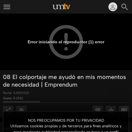
Error iniciando el reproductor (1) error
08 El colportaje me ayudó en mis momentos
de necesidad | Emprendum
Fecha:
04/11/2025
Gusta:
0
(
0
%)
NOS PREOCUPAMOS POR TU PRIVACIDAD
Utilizamos cookies propias y de terceros para fines analíticos y
Lemuel Hernández... Ya tenía una carrera segura en otro
para mostrarte publicidad personalizada en base a un perfil