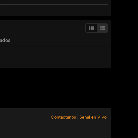
rocio
ramos
colportar
en
familia
relaciones
tados
Contáctanos
Señal en Vivo