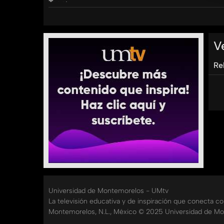
Tags:
umtv
emprendum
#emprendum
brenda
cer
humanas
positivas
V
Re
Universidad de Montemorelos - UMtv
La televisión educativa y de inspiración que conecta c
Montemorelos, N.L., México © 2025 Universidad de Mo