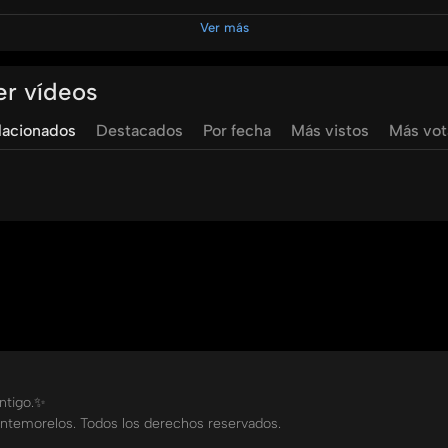
Ver más
on
colportaje
estudiantil
palabra
escrita
marco
vazquez
er vídeos
lacionados
Destacados
Por fecha
Más vistos
Más vo
ontigo.✨
ntemorelos. Todos los derechos reservados.