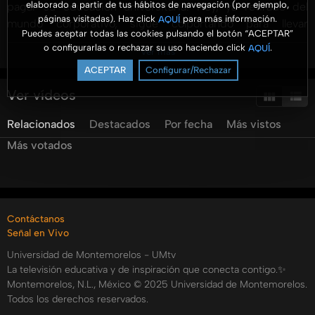
elaborado a partir de tus hábitos de navegación (por ejemplo,
pagar su educación universitaria. Hoy, ya retirado del
páginas visitadas). Haz click
para más información.
AQUÍ
mundo corporativo, sigue colportando para llevar
Puedes aceptar todas las cookies pulsando el botón “ACEPTAR”
esperanza a tantos hogares que lo necesitan.
o configurarlas o rechazar su uso haciendo click
.
AQUÍ
Ver más
Categorías:
ACEPTAR
Configurar/Rechazar
Tags:
Ver vídeos
umtv
emprendum
#emprendum
brenda
ceron
colportaje
estudiantil
palabra
escrita
jubilado
jesus
Relacionados
Destacados
Por fecha
Más vistos
alvarado
revista
del
apocalipsis
Más votados
Contáctanos
Señal en Vivo
Universidad de Montemorelos - UMtv
La televisión educativa y de inspiración que conecta contigo.✨
Montemorelos, N.L., México © 2025 Universidad de Montemorelos.
Todos los derechos reservados.