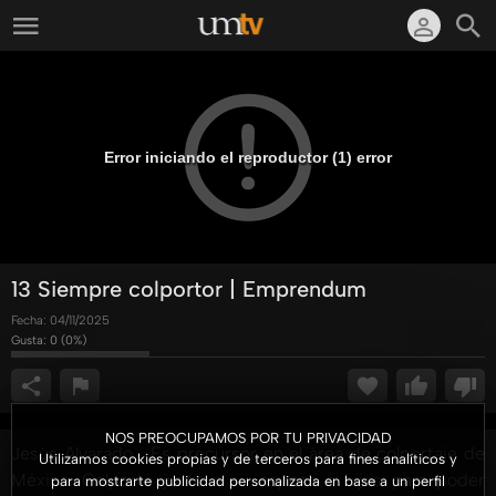
Error iniciando el reproductor (1) error
13 Siempre colportor | Emprendum
Fecha:
04/11/2025
Gusta:
0
(
0
%)
NOS PREOCUPAMOS POR TU PRIVACIDAD
Jesús Alvarado... Es precursor en el área de colportaje de
Utilizamos cookies propias y de terceros para fines analíticos y
México. Colportó junto a su esposa e hijos para poder
para mostrarte publicidad personalizada en base a un perfil