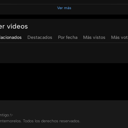
influencia de la cultura y la percepción moral de la moda en
Ver más
odestia y autenticidad en sus elecciones de moda.
er vídeos
lacionados
Destacados
Por fecha
Más vistos
Más vo
ontigo.✨
ntemorelos. Todos los derechos reservados.