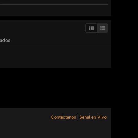
 diferentes contextos. Este video es fundamental
tados
Contáctanos
Señal en Vivo