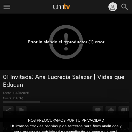
Error iniciando el reproductor (1) error
01 Invitada: Ana Lucrecia Salazar | Vidas que
Educan
Fecha:
04/11/2025
Gusta:
0
(
0
%)
NOS PREOCUPAMOS POR TU PRIVACIDAD
Utilizamos cookies propias y de terceros para fines analíticos y
En la búsqueda de motivar a las personas, "Vidas que
para mostrarte publicidad personalizada en base a un perfil