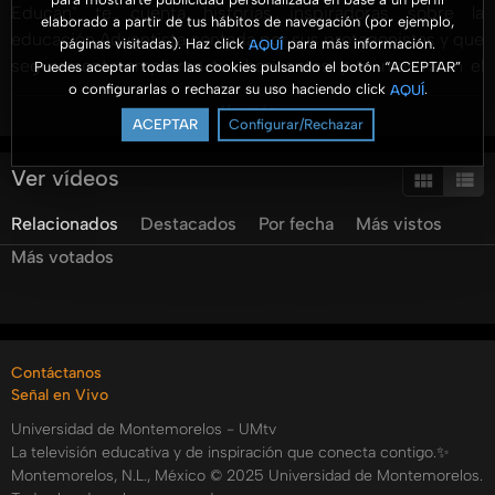
Educan" te cuenta historias inspiradoras sobre la
elaborado a partir de tus hábitos de navegación (por ejemplo,
educación Adventista contada por sus protagonistas y que
páginas visitadas). Haz click
para más información.
AQUÍ
seguramente ampliaran tus horizontes y te mostraran el
Puedes aceptar todas las cookies pulsando el botón “ACEPTAR”
o configurarlas o rechazar su uso haciendo click
.
AQUÍ
gran plan de Dios para cada uno de sus hijos.
Ver más
Conduce el Dr. Ismael Castillo Osuna, rector de la
ACEPTAR
Configurar/Rechazar
Universidad de Montemorelos.
Ver vídeos
contacto@vidasqueeducan.tv
Relacionados
Destacados
Por fecha
Más vistos
http://www.facebook.com/vidasqueeducan
Más votados
Categorías:
Tags:
vidas
educan
educación
adventista
montemorelos
inspiración
vidas
que
educan
umedia
tv
ana
lucrecia
Contáctanos
salazar
Señal en Vivo
Universidad de Montemorelos - UMtv
La televisión educativa y de inspiración que conecta contigo.✨
Montemorelos, N.L., México © 2025 Universidad de Montemorelos.