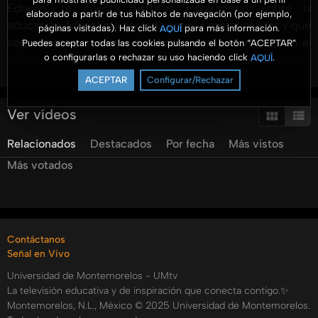
Educan" te cuenta historias inspiradoras sobre la
elaborado a partir de tus hábitos de navegación (por ejemplo,
educación Adventista contada por sus protagonistas y que
páginas visitadas). Haz click
para más información.
AQUÍ
seguramente ampliaran tus horizontes y te mostraran el
Puedes aceptar todas las cookies pulsando el botón “ACEPTAR”
o configurarlas o rechazar su uso haciendo click
.
AQUÍ
gran plan de Dios para cada uno de sus hijos.
Ver más
Conduce el Dr. Ismael Castillo Osuna, rector de la
ACEPTAR
Configurar/Rechazar
Universidad de Montemorelos.
Ver vídeos
contacto@vidasqueeducan.tv
Relacionados
Destacados
Por fecha
Más vistos
http://www.facebook.com/vidasqueeducan
Más votados
Categorías:
Tags:
vida
educan
educación
adventista
universidad
montemorelos
ismael
castillo
wesley
teylor
umedia
Contáctanos
tv
Señal en Vivo
Universidad de Montemorelos - UMtv
La televisión educativa y de inspiración que conecta contigo.✨
Montemorelos, N.L., México © 2025 Universidad de Montemorelos.