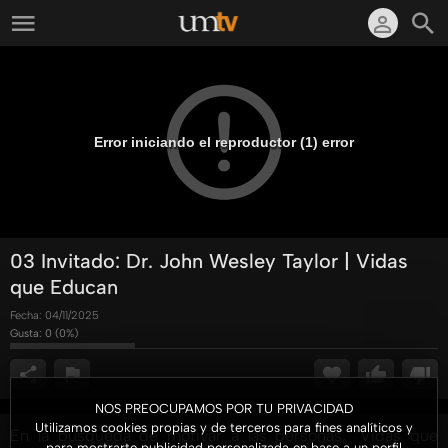
Error iniciando el reproductor (1) error
03 Invitado: Dr. John Wesley Taylor | Vidas
que Educan
Fecha:
04/11/2025
Gusta:
0
(
0
%)
NOS PREOCUPAMOS POR TU PRIVACIDAD
Utilizamos cookies propias y de terceros para fines analíticos y
En la búsqueda de motivar a las personas, "Vidas que
para mostrarte publicidad personalizada en base a un perfil