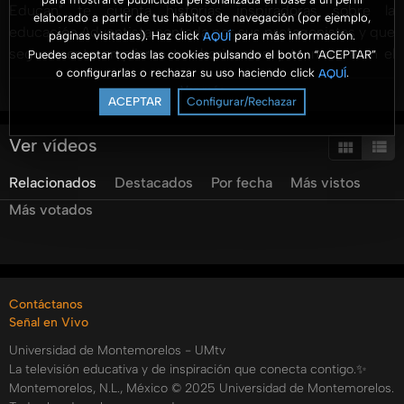
Educan" te cuenta historias inspiradoras sobre la
elaborado a partir de tus hábitos de navegación (por ejemplo,
educación Adventista contada por sus protagonistas y que
páginas visitadas). Haz click
para más información.
AQUÍ
seguramente ampliaran tus horizontes y te mostraran el
Puedes aceptar todas las cookies pulsando el botón “ACEPTAR”
o configurarlas o rechazar su uso haciendo click
.
AQUÍ
gran plan de Dios para cada uno de sus hijos.
Ver más
Conduce el Dr. Ismael Castillo Osuna, rector de la
ACEPTAR
Configurar/Rechazar
Universidad de Montemorelos.
Ver vídeos
contacto@vidasqueeducan.tv
Relacionados
Destacados
Por fecha
Más vistos
http://www.facebook.com/vidasqueeducan
Más votados
Categorías:
Tags:
vidas
que
educan
educación
adventista
educación
adventista
umedia
tv
umedia
televisión
universidad
Contáctanos
de
montemorelos
ismael
castillo
antonio
estrada
Señal en Vivo
Universidad de Montemorelos - UMtv
La televisión educativa y de inspiración que conecta contigo.✨
Montemorelos, N.L., México © 2025 Universidad de Montemorelos.