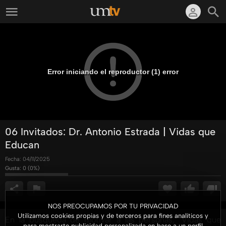
Error iniciando el reproductor (1) error
06 Invitados: Dr. Antonio Estrada | Vidas que
Educan
Fecha:
04/11/2025
Gusta:
0
(
0
%)
NOS PREOCUPAMOS POR TU PRIVACIDAD
Utilizamos cookies propias y de terceros para fines analíticos y
En la búsqueda de motivar a las personas, "Vidas que
para mostrarte publicidad personalizada en base a un perfil