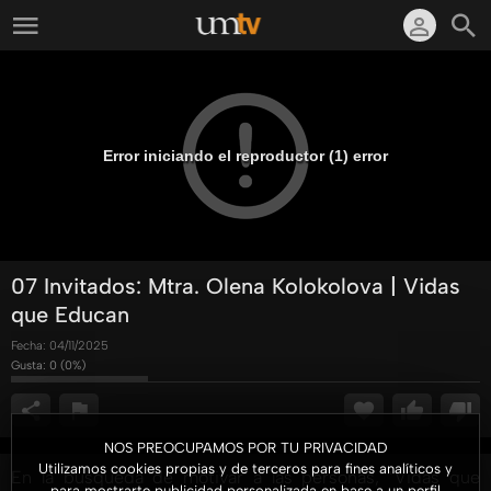
Error iniciando el reproductor (1) error
07 Invitados: Mtra. Olena Kolokolova | Vidas
que Educan
Fecha:
04/11/2025
Gusta:
0
(
0
%)
NOS PREOCUPAMOS POR TU PRIVACIDAD
Utilizamos cookies propias y de terceros para fines analíticos y
En la búsqueda de motivar a las personas, "Vidas que
para mostrarte publicidad personalizada en base a un perfil