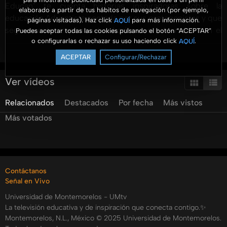
Educan" te cuenta historias inspiradoras sobre la
elaborado a partir de tus hábitos de navegación (por ejemplo,
educación Adventista contada por sus protagonistas y que
páginas visitadas). Haz click
para más información.
AQUÍ
seguramente ampliaran tus horizontes y te mostraran el
Puedes aceptar todas las cookies pulsando el botón “ACEPTAR”
o configurarlas o rechazar su uso haciendo click
.
AQUÍ
gran plan de Dios para cada uno de sus hijos.
Ver más
Conduce el Dr. Ismael Castillo Osuna, rector de la
ACEPTAR
Configurar/Rechazar
Universidad de Montemorelos.
Ver vídeos
contacto@vidasqueeducan.tv
Relacionados
Destacados
Por fecha
Más vistos
http://www.facebook.com/vidasqueeducan
Más votados
Categorías:
Tags:
vidas
que
educan
educación
educación
adventista
adventista
universidad
de
montemorelos
umedia
tv
Contáctanos
umedia
televisión
ismael
castillo
olena
kolokolova
Señal en Vivo
Universidad de Montemorelos - UMtv
La televisión educativa y de inspiración que conecta contigo.✨
Montemorelos, N.L., México © 2025 Universidad de Montemorelos.