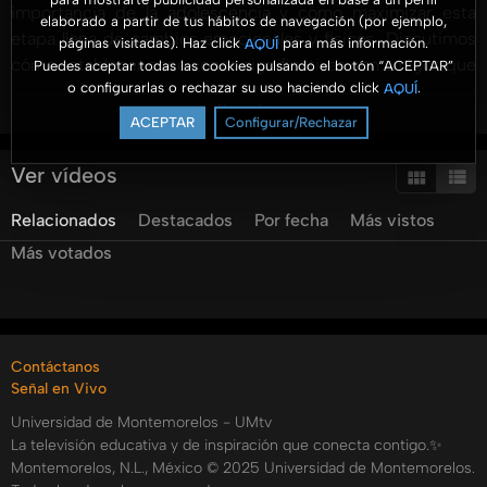
importancia de la adolescencia y cómo maximizar esta
elaborado a partir de tus hábitos de navegación (por ejemplo,
etapa llena de cambios emocionales y físicos. Discutimos
páginas visitadas). Haz click
para más información.
AQUÍ
cómo establecer conexiones significativas con amigos que
Puedes aceptar todas las cookies pulsando el botón “ACEPTAR”
o configurarlas o rechazar su uso haciendo click
.
AQUÍ
compartan valores positivos y cómo involucrar a Dios en
Ver más
nuestras vidas diarias. Exploramos el peso de tener
ACEPTAR
Configurar/Rechazar
responsabilidades y cómo manejar el tiempo de manera
efectiva. La conversación destaca la importancia de evitar
Ver vídeos
excusas como 'no tener dinero' y cómo la dedicación
Relacionados
Destacados
Por fecha
Más vistos
personal y el trabajo pueden abrir puertas a múltiples
oportunidades. Además, ofrecemos consejos sobre cómo
Más votados
ocupar el tiempo libre de los adolescentes con actividades
constructivas como deportes o música. Concluimos
enfatizando la necesidad de mantenernos firmes en
nuestras creencias y cómo esto puede impactar
Contáctanos
positivamente nuestra relación con los demás y con Dios.
Señal en Vivo
Este episodio proporciona herramientas valiosas para
Universidad de Montemorelos - UMtv
ayudar a los adolescentes a disfrutar y aprovechar al
La televisión educativa y de inspiración que conecta contigo.✨
máximo su juventud.
Montemorelos, N.L., México © 2025 Universidad de Montemorelos.