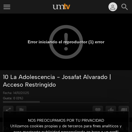
Error iniciando el reproductor (1) error
10 La Adolescencia - Josafat Alvarado |
Acceso Restringido
Fecha:
14/10/2025
Gusta:
0
(
0
%)
NOS PREOCUPAMOS POR TU PRIVACIDAD
Utilizamos cookies propias y de terceros para fines analíticos y
En este episodio de "Acceso Restringido", abordamos la
para mostrarte publicidad personalizada en base a un perfil