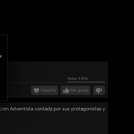
e
Gusta:
0
(
0
%)
Favorito
Me gusta
ación Adventista contada por sus protagonistas y