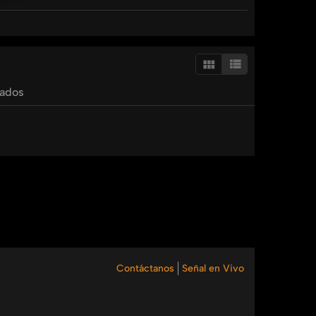
astillo
sohorin
shimray
umedia
tv
umedia
tados
Contáctanos
Señal en Vivo