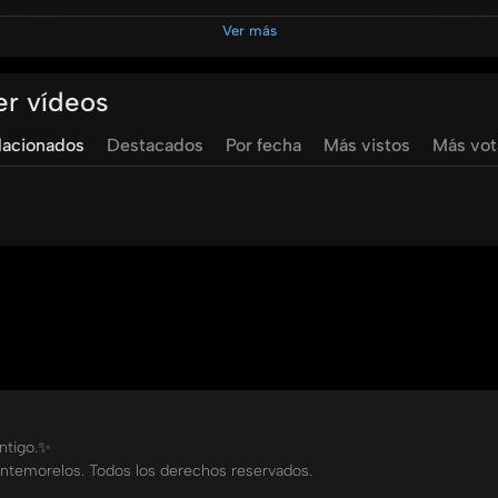
Ver más
er vídeos
cación
adventista
universidad
de
montemorelos
ismael
c
lacionados
Destacados
Por fecha
Más vistos
Más vo
ontigo.✨
ntemorelos. Todos los derechos reservados.