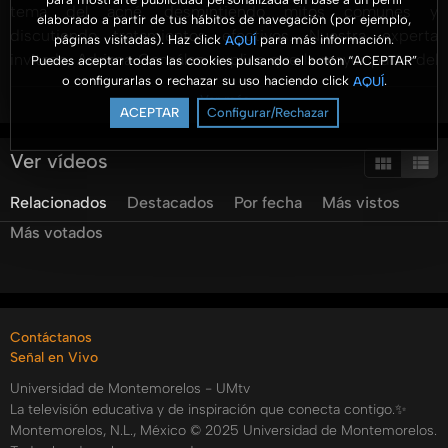
tema del acné, desmintiendo mitos comunes y
elaborado a partir de tus hábitos de navegación (por ejemplo,
discutiendo tratamientos efectivos. Nuestra experta
páginas visitadas). Haz click
para más información.
AQUÍ
invitada, Adriana González, explica que la mayor parte del
Puedes aceptar todas las cookies pulsando el botón “ACEPTAR”
o configurarlas o rechazar su uso haciendo click
.
AQUÍ
acné es hereditaria, afectando principalmente a
Ver más
adolescentes, pero también puede presentarse en
ACEPTAR
Configurar/Rechazar
adultos. Se recomienda una buena higiene facial y evitar
tocar las lesiones para prevenir infecciones. Además, el
Ver vídeos
video destaca la importancia de visitar a un dermatólogo
Relacionados
Destacados
Por fecha
Más vistos
cuando el acné es severo o deja cicatrices, ya que existen
tratamientos seguros que pueden eliminar el problema.
Más votados
También discutimos cómo el acné afecta la autoestima de
los jóvenes y la relevancia de una dieta saludable y evitar
productos cosméticos que obstruyan los poros. Se
enfatiza que los remedios caseros no son recomendables y
Contáctanos
se sugiere consultar a profesionales para un cuidado
Señal en Vivo
adecuado de la piel.
Universidad de Montemorelos - UMtv
Categorías:
La televisión educativa y de inspiración que conecta contigo.✨
Montemorelos, N.L., México © 2025 Universidad de Montemorelos.
Niños y Jóvenes