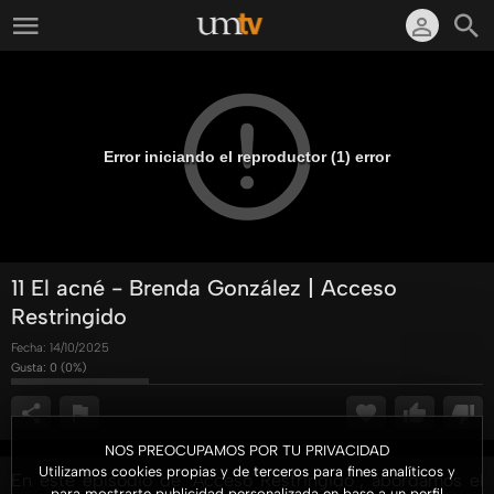
Error iniciando el reproductor (1) error
11 El acné - Brenda González | Acceso
Restringido
Fecha:
14/10/2025
Gusta:
0
(
0
%)
NOS PREOCUPAMOS POR TU PRIVACIDAD
Utilizamos cookies propias y de terceros para fines analíticos y
En este episodio de "Acceso Restringido", abordamos el
para mostrarte publicidad personalizada en base a un perfil