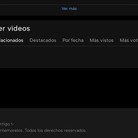
Ver más
er vídeos
versidad
de
montemorelos
umedia
tv
umedia
televisión
lacionados
Destacados
Por fecha
Más vistos
Más vo
ontigo.✨
ntemorelos. Todos los derechos reservados.