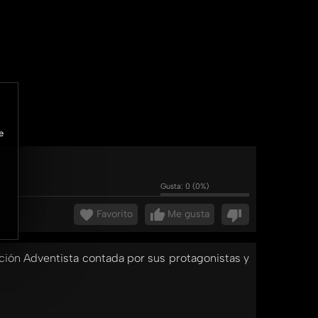
e
Gusta:
0
(
0
%)
Favorito
Me gusta
ación Adventista contada por sus protagonistas y