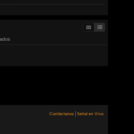
ismael
castillo
raquel
de
korniejczuk
tados
Contáctanos
Señal en Vivo