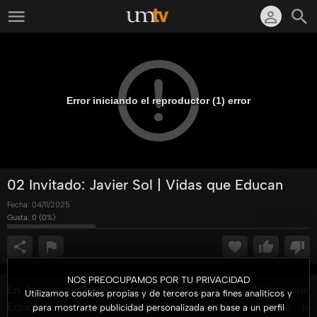
Error iniciando el reproductor (1) error
02 Invitado: Javier Sol | Vidas que Educan
Fecha:
04/11/2025
Gusta:
0
(
0
%)
NOS PREOCUPAMOS POR TU PRIVACIDAD
En la búsqueda de motivar a las personas, "Vidas que
Utilizamos cookies propias y de terceros para fines analíticos y
Educan" te cuenta historias inspiradoras sobre la
para mostrarte publicidad personalizada en base a un perfil