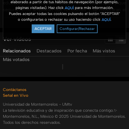
elaborado a partir de tus hábitos de navegación (por ejemplo,
educación Adventista contada por sus protagonistas y que
páginas visitadas). Haz click
para más información.
AQUÍ
seguramente ampliaran tus horizontes y te mostraran el
Puedes aceptar todas las cookies pulsando el botón “ACEPTAR”
gran plan de Dios para cada uno de sus hijos.
o configurarlas o rechazar su uso haciendo click
.
AQUÍ
Ver más
Conduce el Dr. Ismael Castillo Osuna, rector de la
ACEPTAR
Configurar/Rechazar
Universidad de Montemorelos.
Ver vídeos
Youtube: UMtv
Relacionados
Destacados
Por fecha
Más vistos
http://www.facebook.com/UmediaPA
Más votados
Categorías:
Tags:
umedia
tv
vidas
que
educan
ismael
castillo
javier
sol
Contáctanos
Señal en Vivo
Universidad de Montemorelos - UMtv
La televisión educativa y de inspiración que conecta contigo.✨
Montemorelos, N.L., México © 2025 Universidad de Montemorelos.
Todos los derechos reservados.