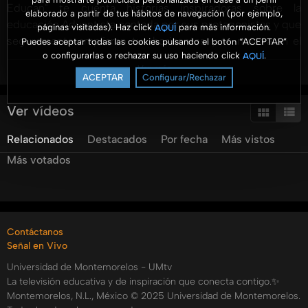
Educan" te cuenta historias inspiradoras sobre la
elaborado a partir de tus hábitos de navegación (por ejemplo,
educación Adventista contada por sus protagonistas y que
páginas visitadas). Haz click
para más información.
AQUÍ
seguramente ampliaran tus horizontes y te mostraran el
Puedes aceptar todas las cookies pulsando el botón “ACEPTAR”
o configurarlas o rechazar su uso haciendo click
.
AQUÍ
gran plan de Dios para cada uno de sus hijos.
Ver más
Conduce el Dr. Ismael Castillo Osuna, rector de la
ACEPTAR
Configurar/Rechazar
Universidad de Montemorelos.
Ver vídeos
Youtube: UMtv
Relacionados
Destacados
Por fecha
Más vistos
http://www.facebook.com/UmediaPA
Más votados
Categorías:
Tags:
umedia
tv
vidas
que
educan
ismael
castillo
alejandro
bullon
Contáctanos
Señal en Vivo
Universidad de Montemorelos - UMtv
La televisión educativa y de inspiración que conecta contigo.✨
Montemorelos, N.L., México © 2025 Universidad de Montemorelos.