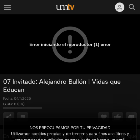
Error iniciando el reproductor (1) error
07 Invitado: Alejandro Bullón | Vidas que
Educan
Fecha:
04/11/2025
Gusta:
0
(
0
%)
NOS PREOCUPAMOS POR TU PRIVACIDAD
Utilizamos cookies propias y de terceros para fines analíticos y
En la búsqueda de motivar a las personas, "Vidas que
para mostrarte publicidad personalizada en base a un perfil