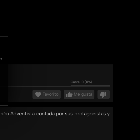
e
Gusta:
0
(
0
%)
Favorito
Me gusta
ación Adventista contada por sus protagonistas y