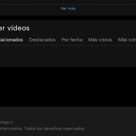
Ver más
er vídeos
ya
yessimzhan
lacionados
Destacados
Por fecha
Más vistos
Más vo
ontigo.✨
ntemorelos. Todos los derechos reservados.