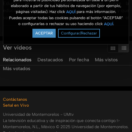
Educan" te cuenta historias inspiradoras sobre la
elaborado a partir de tus hábitos de navegación (por ejemplo,
educación Adventista contada por sus protagonistas y que
páginas visitadas). Haz click
para más información.
AQUÍ
seguramente ampliaran tus horizontes y te mostraran el
Puedes aceptar todas las cookies pulsando el botón “ACEPTAR”
o configurarlas o rechazar su uso haciendo click
.
AQUÍ
gran plan de Dios para cada uno de sus hijos.
Ver más
Conduce el Dr. Ismael Castillo Osuna, rector de la
ACEPTAR
Configurar/Rechazar
Universidad de Montemorelos.
Ver vídeos
Youtube: UMtv
Relacionados
Destacados
Por fecha
Más vistos
http://www.facebook.com/UmediaPA
Más votados
Categorías:
Tags:
umtv
vidas
que
educan
ismael
castillo
laura
marrero
Contáctanos
Señal en Vivo
Universidad de Montemorelos - UMtv
La televisión educativa y de inspiración que conecta contigo.✨
Montemorelos, N.L., México © 2025 Universidad de Montemorelos.