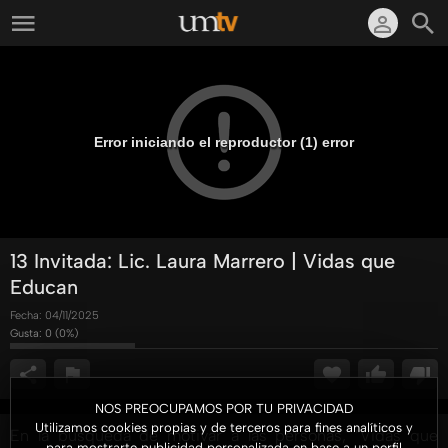
Error iniciando el reproductor (1) error
13 Invitada: Lic. Laura Marrero | Vidas que
Educan
Fecha:
04/11/2025
Gusta:
0
(
0
%)
NOS PREOCUPAMOS POR TU PRIVACIDAD
Utilizamos cookies propias y de terceros para fines analíticos y
En la búsqueda de motivar a las personas, "Vidas que
para mostrarte publicidad personalizada en base a un perfil