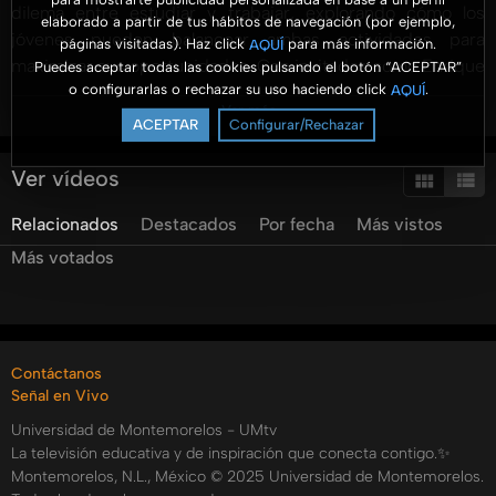
dilema entre estudiar y trabajar, explorando cómo los
elaborado a partir de tus hábitos de navegación (por ejemplo,
jóvenes pueden balancear ambas actividades para
páginas visitadas). Haz click
para más información.
AQUÍ
maximizar sus oportunidades. Con invitados como Enrique
Puedes aceptar todas las cookies pulsando el botón “ACEPTAR”
o configurarlas o rechazar su uso haciendo click
.
AQUÍ
García y Bryant Servicio, abordamos preguntas cruciales
Ver más
sobre motivación y prioridades en la vida académica y
ACEPTAR
Configurar/Rechazar
laboral. Se destaca la importancia de establecer metas
claras y cómo estas influyen en la toma de decisiones
Ver vídeos
relacionadas con la educación y el trabajo. Además, se
Relacionados
Destacados
Por fecha
Más vistos
subraya que las carreras no solo deben elegirse por su
potencial salarial, sino también por la pasión y utilidad
Más votados
personal que ofrecen al individuo. Finalmente, se ofrece un
consejo vital para los jóvenes: encontrar tiempo para
estudiar mientras adquieren experiencia laboral es clave
para un futuro exitoso. Aprende más sobre cómo estudiar
Contáctanos
y trabajar simultáneamente puede ser una herramienta
Señal en Vivo
valiosa en la preparación para el futuro.
Universidad de Montemorelos - UMtv
Categorías:
La televisión educativa y de inspiración que conecta contigo.✨
Montemorelos, N.L., México © 2025 Universidad de Montemorelos.
Niños y Jóvenes