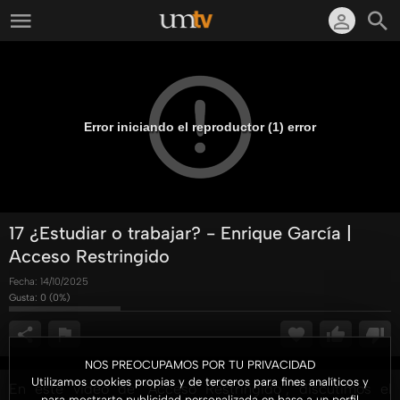
Error iniciando el reproductor (1) error
17 ¿Estudiar o trabajar? - Enrique García |
Acceso Restringido
Fecha:
14/10/2025
Gusta:
0
(
0
%)
NOS PREOCUPAMOS POR TU PRIVACIDAD
Utilizamos cookies propias y de terceros para fines analíticos y
En este video de "Acceso Restringido", discutimos el
para mostrarte publicidad personalizada en base a un perfil