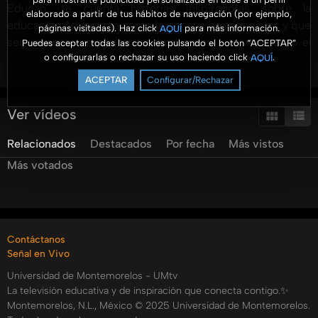
Educan" te cuenta historias inspiradoras sobre la
elaborado a partir de tus hábitos de navegación (por ejemplo,
educación Adventista contada por sus protagonistas y que
páginas visitadas). Haz click
para más información.
AQUÍ
seguramente ampliaran tus horizontes y te mostraran el
Puedes aceptar todas las cookies pulsando el botón “ACEPTAR”
o configurarlas o rechazar su uso haciendo click
.
AQUÍ
gran plan de Dios para cada uno de sus hijos.
Ver más
Conduce el Dr. Ismael Castillo Osuna, rector de la
ACEPTAR
Configurar/Rechazar
Universidad de Montemorelos.
Ver vídeos
Youtube: UMtv
Relacionados
Destacados
Por fecha
Más vistos
http://www.facebook.com/UmediaPA
Más votados
Categorías:
Tags:
umtv
universidad
de
montemorelos
vidas
que
educan
ismael
castillo
woedjagnon
assogbavi
Contáctanos
Señal en Vivo
Universidad de Montemorelos - UMtv
La televisión educativa y de inspiración que conecta contigo.✨
Montemorelos, N.L., México © 2025 Universidad de Montemorelos.