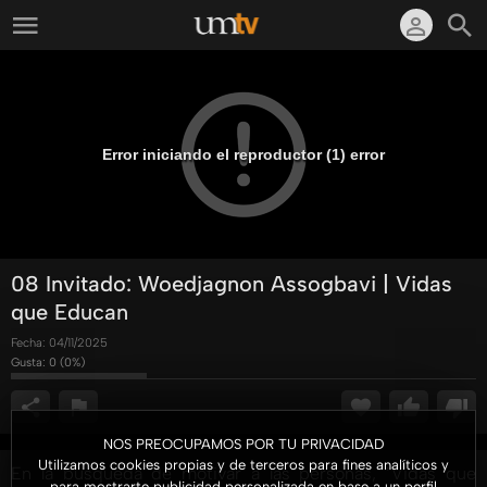
Error iniciando el reproductor (1) error
08 Invitado: Woedjagnon Assogbavi | Vidas
que Educan
Fecha:
04/11/2025
Gusta:
0
(
0
%)
NOS PREOCUPAMOS POR TU PRIVACIDAD
Utilizamos cookies propias y de terceros para fines analíticos y
En la búsqueda de motivar a las personas, "Vidas que
para mostrarte publicidad personalizada en base a un perfil