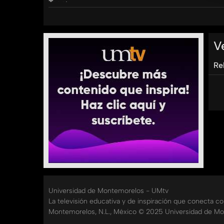
Tags:
umtv
el
sofa
azul
el
sofá
azul
ventana
10/4
V
Re
Universidad de Montemorelos - UMtv
La televisión educativa y de inspiración que conecta c
Montemorelos, N.L., México © 2025 Universidad de Mo