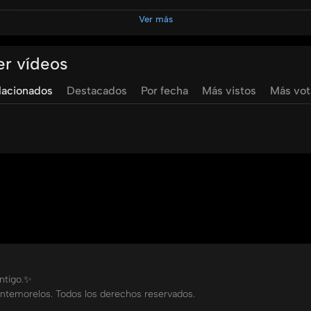
Ver más
0
10/40
egipto
republica
arabe
de
egipto
jhader
marin
er vídeos
lacionados
Destacados
Por fecha
Más vistos
Más vo
ontigo.✨
ntemorelos. Todos los derechos reservados.