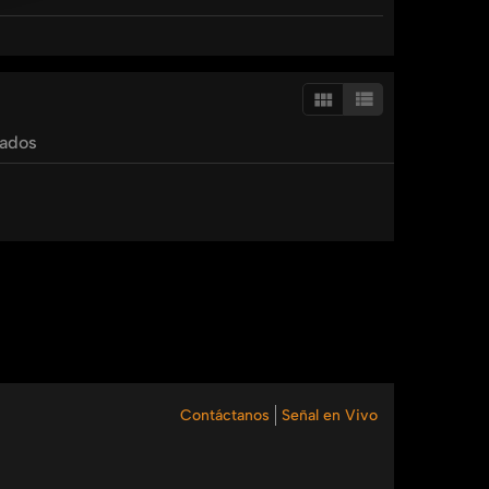
abril
moron
waheed
foad
sabet
tados
Contáctanos
Señal en Vivo