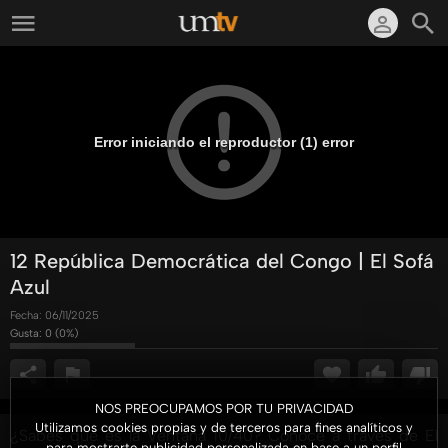
Error iniciando el reproductor (1) error
12 República Democrática del Congo | El Sofá
Azul
Fecha:
06/11/2025
Gusta:
0
(
0
%)
NOS PREOCUPAMOS POR TU PRIVACIDAD
Utilizamos cookies propias y de terceros para fines analíticos y
¿Sabes qué es la Ventana 10/40? Conoce a través de El
para mostrarte publicidad personalizada en base a un perfil