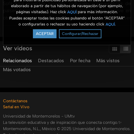
Sofá Azul aspectos sociales, culturales y geográficos de
elaborado a partir de tus hábitos de navegación (por ejemplo,
países fascinantes. Si quieres aprender cómo se vive en
páginas visitadas). Haz click
para más información.
AQUÍ
otras partes del mundo o si tienes el deseo de ser
Puedes aceptar todas las cookies pulsando el botón “ACEPTAR”
o configurarlas o rechazar su uso haciendo click
.
AQUÍ
misionero en lugares llenos de desafíos y oportunidades,
Ver más
este es un programa adecuado para ti.
ACEPTAR
Configurar/Rechazar
Categorías:
Ver vídeos
Tags:
umtv
el
sofa
azul
el
sofá
azul
ventana
10/40
10/40
Relacionados
Destacados
Por fecha
Más vistos
congo
republica
democratica
del
congo
jhader
Más votados
marin
abril
moron
diouf
lesha
mbayi
Contáctanos
Señal en Vivo
Universidad de Montemorelos - UMtv
La televisión educativa y de inspiración que conecta contigo.✨
Montemorelos, N.L., México © 2025 Universidad de Montemorelos.