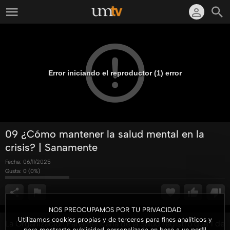
Error iniciando el reproductor (1) error
09 ¿Cómo mantener la salud mental en la
crisis? | Sanamente
Fecha:
06/11/2025
Gusta:
0
(
0
%)
NOS PREOCUPAMOS POR TU PRIVACIDAD
Utilizamos cookies propias y de terceros para fines analíticos y
La Organización Panamericana de la Salud registró que 1 de
para mostrarte publicidad personalizada en base a un perfil