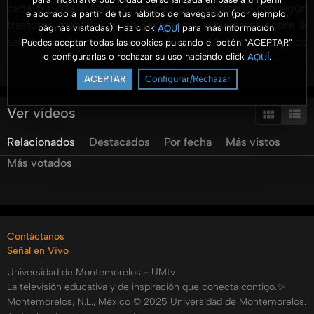
cada 5 niños y adolescentes es diagnosticado con algún
elaborado a partir de tus hábitos de navegación (por ejemplo,
trastorno mental. Hoy en Sanamente hablaremos sobre la
páginas visitadas). Haz click
para más información.
AQUÍ
salud mental en las crisis, la doctora Miriam Acosta nos
Puedes aceptar todas las cookies pulsando el botón “ACEPTAR”
o configurarlas o rechazar su uso haciendo click
.
AQUÍ
ayudará a entender algunos aspectos que debemos cuidar
Ver más
cuando nos encontramos en crisis. Además con la
ACEPTAR
Configurar/Rechazar
psicóloga Lizzeth Hernández sabremos las causas que
provocan que la salud mental de los niños esté en riesgo.
Ver vídeos
Categorías:
Relacionados
Destacados
Por fecha
Más vistos
Tags:
Más votados
umtv
universidad
de
montemorelos
sanamente
salud
mental
hospital
la
carlota
Contáctanos
Señal en Vivo
Universidad de Montemorelos - UMtv
La televisión educativa y de inspiración que conecta contigo.✨
Montemorelos, N.L., México © 2025 Universidad de Montemorelos.