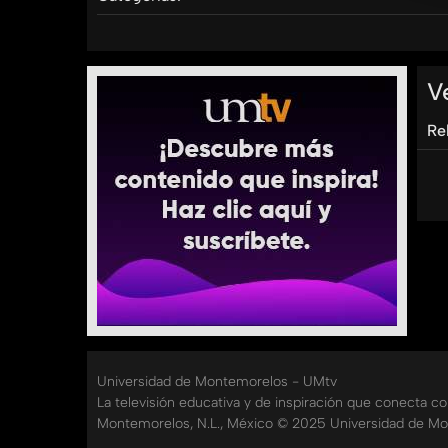
Tags:
umtv
universidad
de
montemorelos
sanamen
V
Re
Universidad de Montemorelos - UMtv
La televisión educativa y de inspiración que conecta c
Montemorelos, N.L., México © 2025 Universidad de Mo