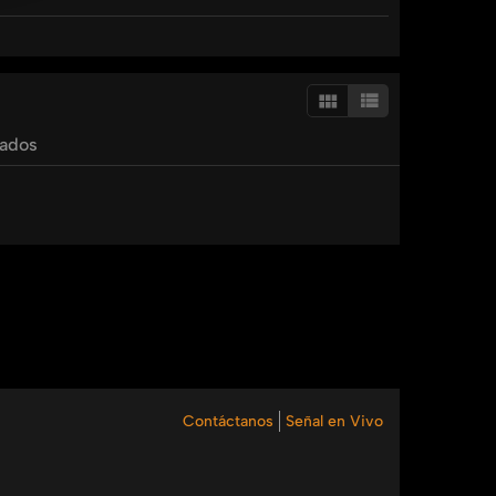
e
niños
victor
perez
ricardo
florian
tados
Contáctanos
Señal en Vivo