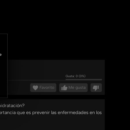
e
Gusta:
0
(
0
%)
Favorito
Me gusta
hidratación?
rtancia que es prevenir las enfermedades en los