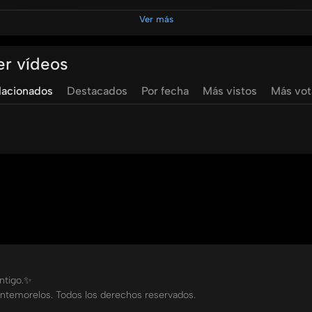
Ver más
te
hospital
la
carlota
pediatria
pediatra
enfermedades
d
er vídeos
lacionados
Destacados
Por fecha
Más vistos
Más vo
ontigo.✨
ntemorelos. Todos los derechos reservados.