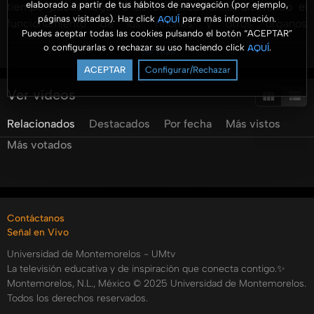
elaborado a partir de tus hábitos de navegación (por ejemplo,
tiempo puede llegar a las complicaciones, afectando el
páginas visitadas). Haz click
para más información.
AQUÍ
funcionamiento de los riñones y otros órganos
Puedes aceptar todas las cookies pulsando el botón “ACEPTAR”
relacionados.
o configurarlas o rechazar su uso haciendo click
.
AQUÍ
Ver más
En Sanamente platicaremos con dos expertos en el tema
ACEPTAR
Configurar/Rechazar
de los problemas urinarios, ellos despejarán algunas dudas
sobre las enfermedades relacionadas con la orina, sus
Ver vídeos
causas y algunas soluciones para prevenirlas.
Relacionados
Destacados
Por fecha
Más vistos
Categorías:
Más votados
Tags:
umtv
universidad
de
montemorelos
sanamente
hospital
la
carlota
orina
sangrado
sangrado
en
orina
salud
prevencion
recomendaciones
Contáctanos
Señal en Vivo
Universidad de Montemorelos - UMtv
La televisión educativa y de inspiración que conecta contigo.✨
Montemorelos, N.L., México © 2025 Universidad de Montemorelos.
Todos los derechos reservados.