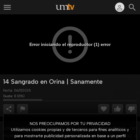
Error iniciando el reproductor (1) error
14 Sangrado en Orina | Sanamente
Fecha:
06/11/2025
Gusta:
0
(
0
%)
NOS PREOCUPAMOS POR TU PRIVACIDAD
Los problemas urinarios son esas enfermedades tan
Utilizamos cookies propias y de terceros para fines analíticos y
molestas que nos incapacitan y si no son atendidas a
para mostrarte publicidad personalizada en base a un perfil