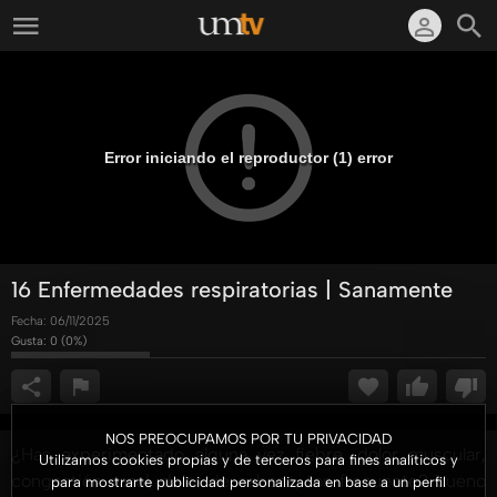
Error iniciando el reproductor (1) error
16 Enfermedades respiratorias | Sanamente
Fecha:
06/11/2025
Gusta:
0
(
0
%)
NOS PREOCUPAMOS POR TU PRIVACIDAD
¿Has experimentado alguna vez fiebre, dolor muscular,
Utilizamos cookies propias y de terceros para fines analíticos y
congestión nasal, dolor de cabeza, tos frecuente? bueno
para mostrarte publicidad personalizada en base a un perfil