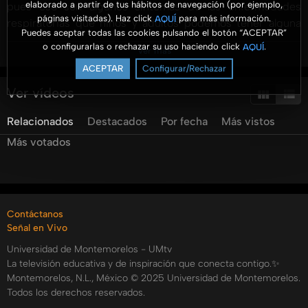
elaborado a partir de tus hábitos de navegación (por ejemplo,
pues eso son algunos síntomas de las enfermedades
páginas visitadas). Haz click
para más información.
AQUÍ
respiratorias que niños y adultos podemos tener alguna
Puedes aceptar todas las cookies pulsando el botón “ACEPTAR”
vez en nuestra vida.
o configurarlas o rechazar su uso haciendo click
.
AQUÍ
Ver más
Hoy en sanamente abordaremos el tema de las
ACEPTAR
Configurar/Rechazar
enfermedades respiratorias, cómo prevenirlas, en qué
momento visitar al médico y qué tratamientos aplica para
Ver vídeos
las personas más vulnerables como lo son niños y a los
Relacionados
Destacados
Por fecha
Más vistos
adultos mayores.
Más votados
Categorías:
Tags:
umtv
universidad
de
montemorelos
sanamente
hospital
la
carlota
salud
bienestar
enfermedades
Contáctanos
respiratoria
Señal en Vivo
Universidad de Montemorelos - UMtv
La televisión educativa y de inspiración que conecta contigo.✨
Montemorelos, N.L., México © 2025 Universidad de Montemorelos.
Todos los derechos reservados.