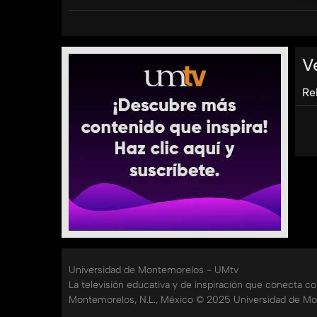
Categorías:
Tags:
umtv
universidad
de
montemorelos
sanamen
V
electrocardiograma
alta
presion
Re
Universidad de Montemorelos - UMtv
La televisión educativa y de inspiración que conecta c
Montemorelos, N.L., México © 2025 Universidad de Mo