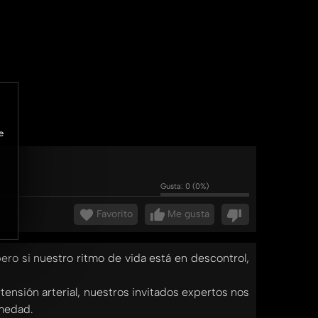
e
Gusta:
0
(
0
%)
Favorito
Me gusta
ro si nuestro ritmo de vida está en descontrol,
nsión arterial, nuestros invitados expertos nos
rmedad.