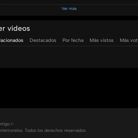
Ver más
te
hospital
la
carlota
salud
bienestar
hipertension
arteri
er vídeos
lacionados
Destacados
Por fecha
Más vistos
Más vo
ontigo.✨
ntemorelos. Todos los derechos reservados.