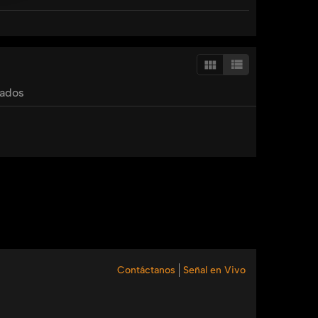
al
hipertension
corazon
cardiologia
tados
Contáctanos
Señal en Vivo