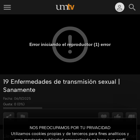
Error iniciando el reproductor (1) error
19 Enfermedades de transmisión sexual |
Sanamente
Fecha:
06/11/2025
Gusta:
0
(
0
%)
NOS PREOCUPAMOS POR TU PRIVACIDAD
Utilizamos cookies propias y de terceros para fines analíticos y
Llevar una vida desorganizada, falta de higiene, tener
para mostrarte publicidad personalizada en base a un perfil