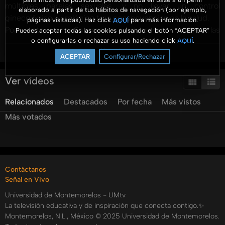
múltiples parejas sexuales, y no llevar un control
elaborado a partir de tus hábitos de navegación (por ejemplo,
ginecológico y urológico trae consecuencias en la salud.
páginas visitadas). Haz click
para más información.
AQUÍ
Por esto en Sanamente hablaremos sobre las
Puedes aceptar todas las cookies pulsando el botón “ACEPTAR”
o configurarlas o rechazar su uso haciendo click
.
AQUÍ
consecuencias de llevar una vida sexual desorganizada,
Ver más
nuestros invitados nos explicaran cómo podemos prevenir
ACEPTAR
Configurar/Rechazar
estas enfermedad y qué tipo de apoyo son necesarios
para las personas contagiadas.
Ver vídeos
Categorías:
Relacionados
Destacados
Por fecha
Más vistos
Tags:
Más votados
umtv
universidad
de
montemorelos
sanamente
salud
bienestar
hospital
la
carlota
enfermedades
de
transmision
sexual
transmision
sexual
sexo
sin
proteccion
Contáctanos
Señal en Vivo
Universidad de Montemorelos - UMtv
La televisión educativa y de inspiración que conecta contigo.✨
Montemorelos, N.L., México © 2025 Universidad de Montemorelos.